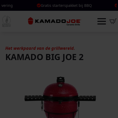
Gratis starterspakket bij BBQ
Gratis starterspakket bij BBQ
Persoonlijk advies
Persoonlijk advies
Het werkpaard van de grillwereld.
KAMADO BIG JOE 2