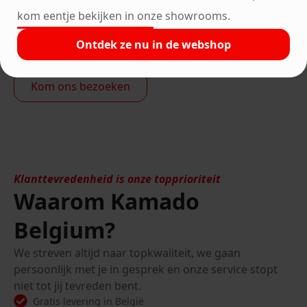
Momenteel is de Big Joe II wat minder populair en
kom eentje bekijken in onze showrooms.
wordt de Big Joe III het meest verkocht.
Ontdek ze nu in de webshop
Ontdek hem in de webshop
Kom ons bezoeken
Klanttevredenheid is onze topprioriteit
Waarom Kamado
Belgium?
We streven altijd naar topkwaliteit, we gaan
persoonlijk met je in gesprek en onze service stopt
niet tot jij tevreden bent.
Gratis levering in België