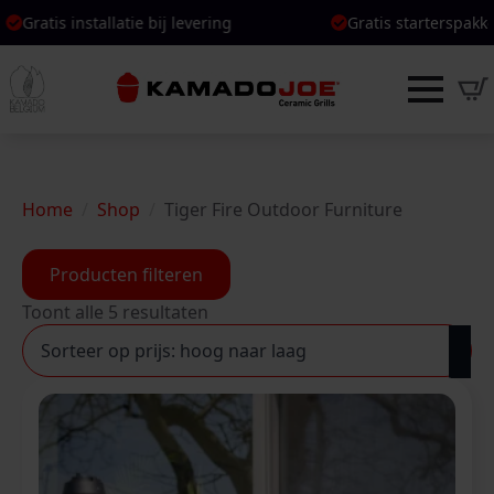
ring
ring
Gratis starterspakket bij BBQ
Gratis starterspakket bij BBQ
Per
Per
Home
Shop
Tiger Fire Outdoor Furniture
Producten filteren
Gesorteerd
Toont alle 5 resultaten
op
prijs:
hoog
naar
laag