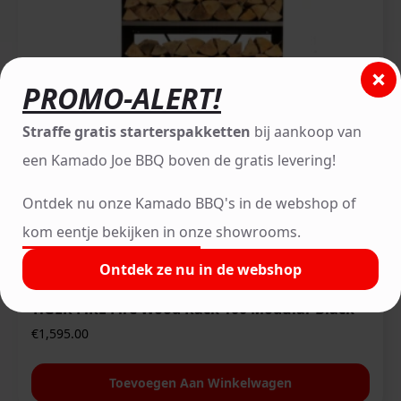
PROMO-ALERT!
Straffe gratis starterspakketten
bij aankoop van
een Kamado Joe BBQ boven de gratis levering!
Ontdek nu onze Kamado BBQ's in de webshop of
kom eentje bekijken in onze showrooms.
Ontdek ze nu in de webshop
Tiger Fire Outdoor Furniture
TiGER FiRE Fire Wood Rack 100 Modular Black
€
1,595.00
Toevoegen Aan Winkelwagen