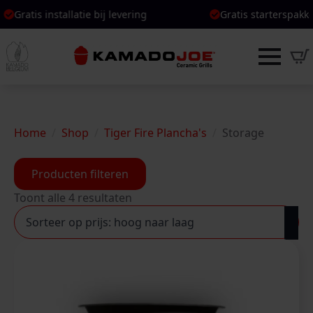
atis installatie bij levering
ratis installatie bij levering
Gratis starterspakket bij
Gratis starterspakket bi
Home
Shop
Tiger Fire Plancha's
Storage
Producten filteren
Gesorteerd
Toont alle 4 resultaten
op
prijs:
hoog
naar
laag