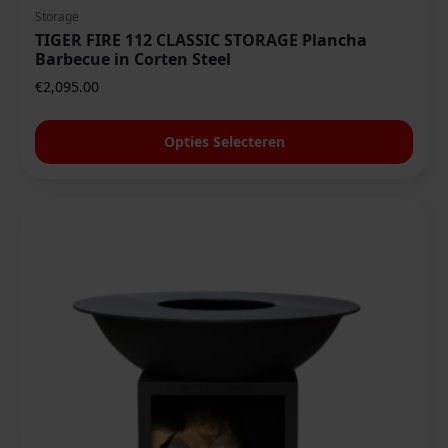
Storage
TIGER FIRE 112 CLASSIC STORAGE Plancha
Barbecue in Corten Steel
€
2,095.00
Dit
Opties Selecteren
product
heeft
meerdere
variaties.
Deze
optie
kan
gekozen
worden
op
de
productpagina