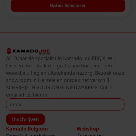
Dit
Opties Selecteren
product
heeft
meerdere
variaties.
Deze
optie
kan
Al 10 jaar dé specialist in Kamado Joe BBQ's. Wij
gekozen
leveren en installeren gratis aan huis, met een
worden
woordje uitleg en uitstekende nazorg. Bezoek onze
op
showroom in Herzele en ontdek het verschil!
de
SCHRIJF JE IN VOOR ONZE NIEUWSBRIEF! Vul je
productpagina
emailadres hier in.
Inschrijven
Kamado Belgium
Webshop
Demo's & workshops
Accessoires