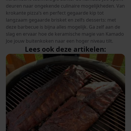
deuren naar ongekende culinaire mogelijkheden. Van
krokante pizza’s en perfect gegaarde kip tot
langzaam gegaarde brisket en zelfs desserts: met
deze barbecue is bijna alles mogelijk. Ga zelf aan de
slag en ervaar hoe de keramische magie van Kamado
Joe jouw buitenkoken naar een hoger niveau tilt.
Lees ook deze artikelen: