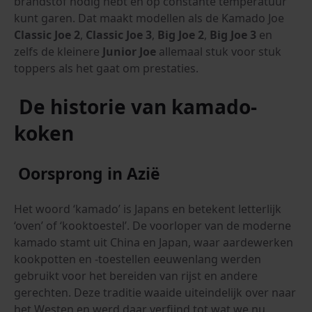
brandstof nodig hebt en op constante temperatuur
kunt garen. Dat maakt modellen als de Kamado Joe
Classic Joe 2
,
Classic Joe 3
,
Big Joe 2
,
Big Joe 3
en
zelfs de kleinere
Junior Joe
allemaal stuk voor stuk
toppers als het gaat om prestaties.
De historie van kamado-
koken
Oorsprong in Azië
Het woord ‘kamado’ is Japans en betekent letterlijk
‘oven’ of ‘kooktoestel’. De voorloper van de moderne
kamado stamt uit China en Japan, waar aardewerken
kookpotten en -toestellen eeuwenlang werden
gebruikt voor het bereiden van rijst en andere
gerechten. Deze traditie waaide uiteindelijk over naar
het Westen en werd daar verfijnd tot wat we nu