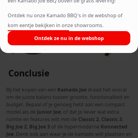
een Kamado Joe BBQ boven de gratis levering!
Ontdek nu onze Kamado BBQ's in de webshop of
kom eentje bekijken in onze showrooms.
Ontdek ze nu in de webshop
Conclusie
Bij het kopen van een
Kamado Joe
draait het vooral
om de juiste balans tussen grootte, functionaliteit en
budget. Bepaal of je genoeg hebt aan een compact
model als de
Junior Joe
, of dat je liever wat extra
ruimte en features wilt met de
Classic 2
,
Classic 3
,
Big Joe 2
,
Big Joe 3
of de hypermoderne
Konnected
Joe
. Denk ook aan waar je de kamado wilt plaatsen en