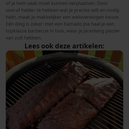
of je hem vaak moet kunnen verplaatsen. Door
vooraf helder te hebben wat je precies wilt en nodig
hebt, maak je makkelijker een weloverwogen keuze.
Eén ding is zeker: met een Kamado Joe haal je een
topklasse barbecue in huis, waar je jarenlang plezier
van zult hebben.
Lees ook deze artikelen: