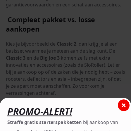
garantievoorwaarden en een schat aan accessoires.
Compleet pakket vs. losse
aankopen
Kies je bijvoorbeeld de
Classic 2
, dan krijg je al een
basisset waarmee je meteen aan de slag kunt. De
Classic 3
en de
Big Joe 3
komen zelfs met extra
innovaties en accessoires (zoals de SloRoller). Let er
bij je aankoop op of de zaken die je nodig hebt – zoals
roosters, deflectors en asla – inbegrepen zijn, of dat
je ze apart moet aanschaffen. Zo voorkom je
verrassingen achteraf.
PROMO-ALERT!
Straffe gratis starterspakketten
bij aankoop van