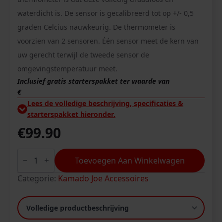
waterdicht is. De sensor is gecalibreerd tot op +/- 0,5
graden Celcius nauwkeurig. De thermometer is
voorzien van 2 sensoren. Één sensor meet de kern van
uw gerecht terwijl de tweede sensor de
omgevingstemperatuur meet.
Inclusief gratis starterspakket ter waarde van
€
Lees de volledige beschrijving, specificaties &
starterspakket hieronder.
€
99.90
Meater
plus
Toevoegen Aan Winkelwagen
aantal
Categorie:
Kamado Joe Accessoires