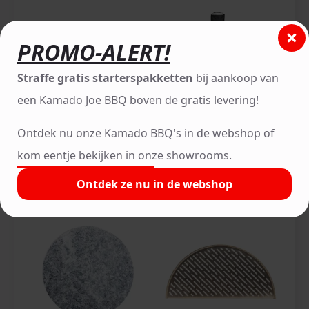
PROMO-ALERT!
Straffe gratis starterspakketten
bij aankoop van
een Kamado Joe BBQ boven de gratis levering!
Ontdek nu onze Kamado BBQ's in de webshop of
Kamado Joe Accessoires
Kamado Joe Accessoires
kom eentje bekijken in onze showrooms.
Pizza steen – diam.
Grill Cover Big Joe
38cm
€
99.90
Ontdek ze nu in de webshop
€
34.90