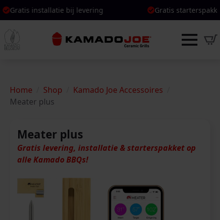
s installatie bij levering
s installatie bij levering
Gratis starterspakket bij BB
Gratis starterspakket bij BB
Home
Shop
Kamado Joe Accessoires
Meater plus
Meater plus
Gratis levering, installatie & starterspakket op
alle Kamado BBQs!